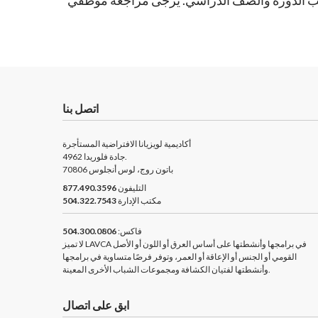
اتصل بنا
أكاديمية لويزيانا الافتراضية المستأجرة
4962 جادة فلوريدا.
باتون روج، لوس أنجلوس 70806
التليفون
877.490.3596
مكتب الإدارة
504.322.7543
فاكس:
504.300.0806
لا تميز LAVCA في برامجها وأنشطتها على أساس العرق أو اللون أو الأصل
القومي أو الجنس أو الإعاقة أو العمر، وتوفر فرصًا متساوية في برامجها
وأنشطتها لفتيان الكشافة ومجموعات الشباب الأخرى المعينة.
ابق على اتصال