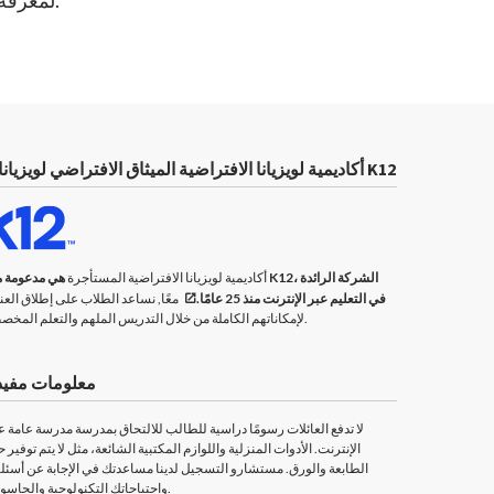
*تختلف المواد حسب الدورة والصف الدراسي. يرجى مراجعة موظفي LAVCA لمعرفة ما هي المواد المتوفرة خارج الإنترنت.
أكاديمية لويزيانا الافتراضية الميثاق الافتراضي لويزيانا و K12
أكاديمية لويزيانا الافتراضية المستأجرة
هي مدعومة من K12، الشركة ال
في التعليم عبر الإنترنت منذ 25 عامًا.
معًا, نساعد الطلاب على إطلاق العن
لإمكاناتهم الكاملة من خلال التدريس الملهم والتعلم المخصص.
معلومات مفيد
لا تدفع العائلات رسومًا دراسية للطالب للالتحاق بمدرسة مدرسة عامة ع
الإنترنت. الأدوات المنزلية واللوازم المكتبية الشائعة، مثل لا يتم توفير ح
الطابعة والورق. مستشارو التسجيل لدينا مساعدتك في الإجابة عن أسئل
واحتياجاتك التكنولوجية والحاسوبية.